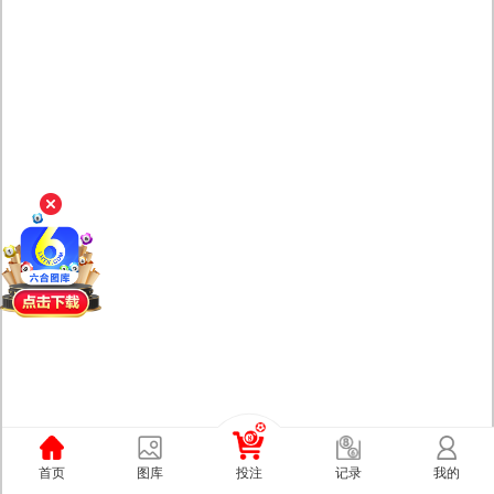
首页
图库
投注
我的
记录