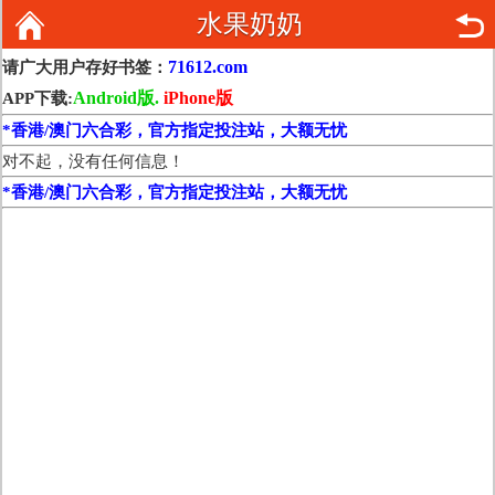
水果奶奶
71612.com
请广大用户存好书签：
Android版.
iPhone版
APP下载:
*香港/澳门六合彩，官方指定投注站，大额无忧
对不起，没有任何信息！
*香港/澳门六合彩，官方指定投注站，大额无忧